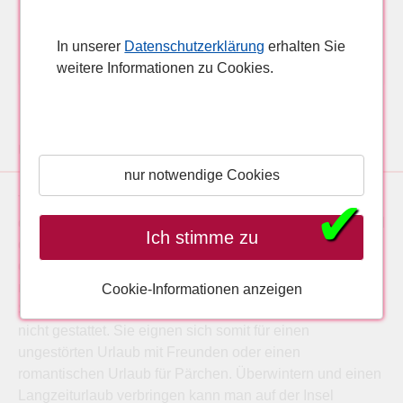
4* Be Live Adults Only Tenerife
Teneriffa, Puerto de la Cruz
In unserer
Datenschutzerklärung
erhalten Sie
weitere Informationen zu Cookies.
Urlaub für Erwachsene
nur notwendige Cookies
✔
Teneriffa lebt hauptsächlich vom Tourismus. Daher sind
die Bewohner der Insel bestens auf die Ankömmlinge und
Ich stimme zu
deren Bedürfnisse vorbereitet. Gerade deswegen steht
dort auch das ein oder andere Erwachsenenhotel, in dem
man einen ruhigen Urlaub ohne Kinder verbringen kann.
Cookie-Informationen anzeigen
Sehr junge Gäste sind in solchen Unterkünften nämlich
nicht gestattet. Sie eignen sich somit für einen
ungestörten Urlaub mit Freunden oder einen
romantischen Urlaub für Pärchen. Überwintern und einen
Langzeiturlaub verbringen kann man auf der Insel