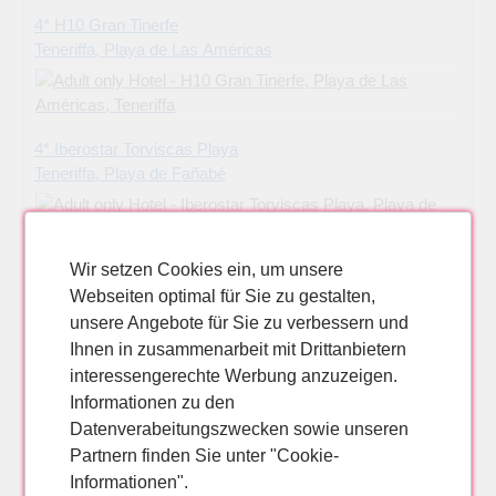
4* H10 Gran Tinerfe
Teneriffa, Playa de Las Américas
4* Iberostar Torviscas Playa
Teneriffa, Playa de Fañabé
Wir setzen Cookies ein, um unsere
4* Arenas del Mar
Webseiten optimal für Sie zu gestalten,
Teneriffa, El Médano
unsere Angebote für Sie zu verbessern und
Ihnen in zusammenarbeit mit Drittanbietern
4* Sunprime Coral Suites & Spa
interessengerechte Werbung anzuzeigen.
Teneriffa, Playa de Las Américas
Informationen zu den
Datenverabeitungszwecken sowie unseren
Partnern finden Sie unter "Cookie-
Informationen".