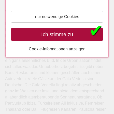
Weitere Informationen:
nur notwendige Cookies
Pauschalurlaub Cala Vadella - Aus einem alten
✔
FIscherdorf entwickelte sich im Laufe der Zeit ein ganzer
Ich stimme zu
Ferienort an der Cala Vedella. Seitdem sind die
bewaldeten Hänge rund um die Bucht von etlichen Villen
und Appartmentanlagen gesäumt. Die Urbanisation ist
Cookie-Informationen anzeigen
allerdings gut in die Landschaft eingefügt und so entsteht
ein ganz ansehnliches Bild. In der Urbanisation findet
sich alles was das Urlauberherz begehrt. Es gibt neben
Bars, Restaurants und kleinen geschäften auch einen
Autoverleih. Viele Gäste an der Cala Vedella sind
Deutsche. Die Cala Vedella liegt relativ abgeschieden
ganz im Westen der Insel und bietet dem entsprechend
allabendlich atemberaubende Sonnenuntergänge. Ob
Partyurlaub Ibiza, Türkeireisen All Inklusive, Fernreisen
Thailand oder Bali, Flugreisen Kanaren, Pauschalreisen