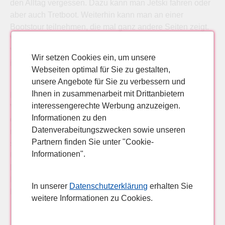
den Alltag vergessen. Dazu kann man Jetski fahren oder
aber auch Tretboot. Weiterhin kann man an einer
Bootstour teilnehmen, die mal ganz andere Seiten zeigt.
Wer gerne wandert, kann auch dies, denn um Cala
Vadella heruma findet sich viel Natur, so belassen wie sie
Wir setzen Cookies ein, um unsere
ist und hier wird man sich wohlfühlen können.
Webseiten optimal für Sie zu gestalten,
unsere Angebote für Sie zu verbessern und
Ihnen in zusammenarbeit mit Drittanbietern
Man sieht, auch wenn nicht ganz so bekannt, hat Cala
interessengerechte Werbung anzuzeigen.
Vadella viel zu bieten. Man wird sich wohlfühlen, fern von
Informationen zu den
der Großstadt .Man kann das schönste Wasser genießen,
Datenverabeitungszwecken sowie unseren
man trifft nette Einwohner und vieles mehr. Und bei
Partnern finden Sie unter "Cookie-
sparreisen.de bucht man vor allem den bequemen
Informationen".
Urlaub, ohne das Haus verlassen zu müssen. Außerdem
kann man ganz viel Geld sparen, wenn man über das
Internet bucht. Warum sollte man da noch in ein
In unserer
Datenschutzerklärung
erhalten Sie
Reisebüro gehen?
weitere Informationen zu Cookies.