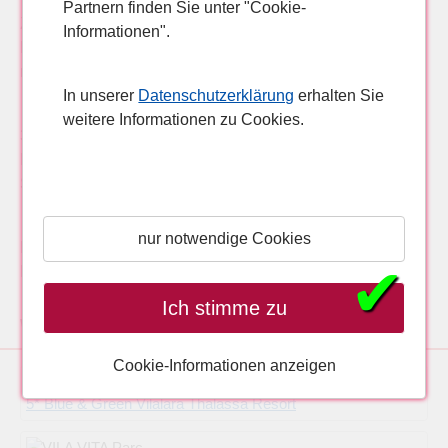
Partnern finden Sie unter "Cookie-
Zimmer: Bad, WC, Kitchenette, Wohn/Schlafraum, und
Informationen".
Balkon oder Terrasse. Unterhaltung/Sport: Tennisplatz
nur gegen Gebühr.
In unserer
Datenschutzerklärung
erhalten Sie
weitere Informationen zu Cookies.
3* Turiquintas in Armacao de Pera, Algarve als
Pauschalreise, Familienurlaub, Lastminute oder
Singleurlaub günstig buchen.
nur notwendige Cookies
Pauschalreise Algarve, Porches, 3* Turiquintas
✔
Pauschalreise Porches, Algarve 3* Turiquintas
Ich stimme zu
Weitere Hotelangebote für Pauschalreisen, Lastminutereisen nach Porches, Algarve:
Cookie-Informationen anzeigen
5* Blue & Green Vilalara Thalassa Resort