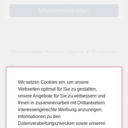
Pauschalreise Porches, Algarve 3* Turiquintas
Pauschalurlaub 3* Turiquintas
- Armacao de Pera,
Algarve. Turiquintas Flughafen: Faro Ort: Armacao de
Wir setzen Cookies ein, um unsere
Pera Lage: Ca. 2km vom Zentrum Armacao de Peras
Webseiten optimal für Sie zu gestalten,
entfernt. Die Badebucht ist ca. 500m entfernt. Ausstattung:
unsere Angebote für Sie zu verbessern und
Rezeption, Restaurant, Bar, Minimarkt, Lese/Fernsehecke
Ihnen in zusammenarbeit mit Drittanbietern
mit Sat.-TV, Swimmingpool mit Kinderbecken,
interessengerechte Werbung anzuzeigen.
Sonnenterrasse Liegen und Schirmen.
Informationen zu den
Datenverabeitungszwecken sowie unseren