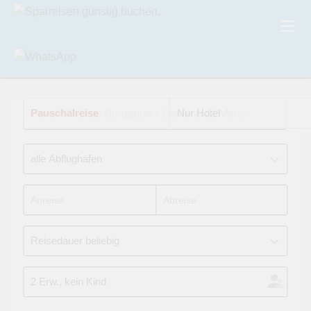
Pauschalreise
Hotel: Club de Bungalows Esmeralda Maris
Nur Hotel