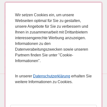
3* Club de Bungalows Esmeralda Maris in Costa Calma,
Wir setzen Cookies ein, um unsere
Fuerteventura als Pauschalreise, Familienurlaub,
Webseiten optimal für Sie zu gestalten,
Lastminute oder Singleurlaub günstig buchen.
unsere Angebote für Sie zu verbessern und
Ihnen in zusammenarbeit mit Drittanbietern
interessengerechte Werbung anzuzeigen.
Pauschalreise Fuerteventura, Costa Calma, 3* Club de
Informationen zu den
Bungalows Esmeralda Maris Pauschalreise Costa
Datenverabeitungszwecken sowie unseren
Calma, Fuerteventura 3* Club de Bungalows Esmeralda
Partnern finden Sie unter "Cookie-
Maris
Informationen".
Weitere Hotelangebote für Pauschalreisen, Lastminutereisen nach Costa Calma, Fuerteventura:
In unserer
Datenschutzerklärung
erhalten Sie
weitere Informationen zu Cookies.
4*+ allsun Hotel Barlovento
4* R2 Maryvent Beach Apartment