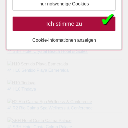
nur notwendige Cookies
✔
4* PrimaSol Drago Park
Ich stimme zu
4* Sotavento Beach Club
Cookie-Informationen anzeigen
4* SBH Hotel Crystal Beach Hotel & Suites
4* H10 Sentido Playa Esmeralda
4* H10 Tindaya
4* R2 Rio Calma Spa Wellness & Conference
4* SBH Hotel Costa Calma Palace