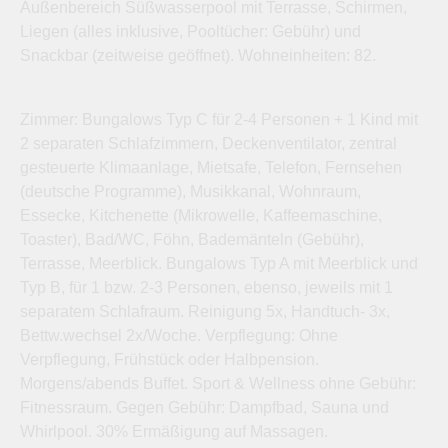
Außenbereich Süßwasserpool mit Terrasse, Schirmen,
Liegen (alles inklusive, Pooltücher: Gebühr) und
Snackbar (zeitweise geöffnet). Wohneinheiten: 82.
Zimmer: Bungalows Typ C für 2-4 Personen + 1 Kind mit
2 separaten Schlafzimmern, Deckenventilator, zentral
gesteuerte Klimaanlage, Mietsafe, Telefon, Fernsehen
(deutsche Programme), Musikkanal, Wohnraum,
Essecke, Kitchenette (Mikrowelle, Kaffeemaschine,
Toaster), Bad/WC, Föhn, Bademänteln (Gebühr),
Terrasse, Meerblick. Bungalows Typ A mit Meerblick und
Typ B, für 1 bzw. 2-3 Personen, ebenso, jeweils mit 1
separatem Schlafraum. Reinigung 5x, Handtuch- 3x,
Bettw.wechsel 2x/Woche. Verpflegung: Ohne
Verpflegung, Frühstück oder Halbpension.
Morgens/abends Buffet. Sport & Wellness ohne Gebühr:
Fitnessraum. Gegen Gebühr: Dampfbad, Sauna und
Whirlpool. 30% Ermäßigung auf Massagen.