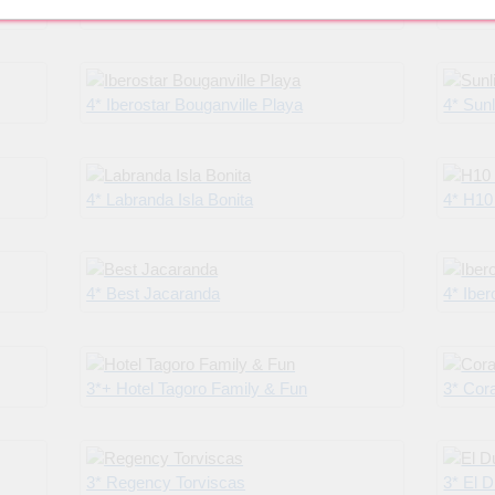
rife
5* Gran Tacande Wellness & Relax
5* Hot
4* Iberostar Bouganville Playa
4* Sunl
4* Labranda Isla Bonita
4* H10
4* Best Jacaranda
4* Iber
3*+ Hotel Tagoro Family & Fun
3* Cor
3* Regency Torviscas
3* El 