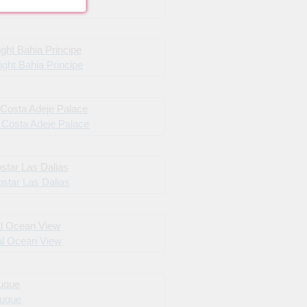
el Roca Nivaria GH
ight Bahia Principe
 Costa Adeje Palace
ostar Las Dalias
al Ocean View
Duque