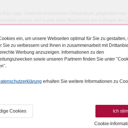
a-Süd Lage: Direkt im historischen Ortszentrum, gegenüber von
underts gebaut und wurde unter Beachtung der Auflagen des De
lkonen. Außerdem Rezeption (Mietsafe), Leseraum, Bar, Nichtra
card, Amexco, Diners. Zimmer: 11. Landeskategorie: 3-Sterne-H
Cookies ein, um unsere Webseiten optimal für Sie zu gestalten,
d/WC o. Dusche/WC, Telefon, TV (dt. Progr. , Musikkanal), Sitzec
r Sie zu verbessern und Ihnen in zusammenarbeit mit Drittanbie
 Frühstück (Büffet) oder Halbpension (Menüwahl) Sport/Unterh
erechte Werbung anzuzeigen. Informationen zu den
itungszwecken sowie unseren Partnern finden Sie unter "Cook
, 2* La Fonda Central Pauschalreise Costa Adeje, Teneriffa 2* 
en".
reisen, Lastminutereisen nach Costa Adeje, Teneriffa:
atenschutzerklärung
erhalten Sie weitere Informationen zu Coo
5* Hotel Jardines de Nivaria
5* Iber
dige Cookies
Ich sti
Cookie-Informat