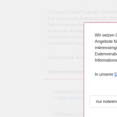
La Fonda Central Flughafen: Teneriff
Das Haus wurde Anfang des 19. Jahrh
Typisch kanarischer Patio mit Holzba
Restaurant. Kreditkarten: VISA, Euro
Wir setzen 
kanarischen Stil eingerichtete mit Ba
Angebote fü
zusätzlichem Wohnraum. Verpflegung:
interesseng
Datenverabe
Pauschalreise Teneriffa, Costa Adeje
Information
Weitere Hotelangebote für Pauschal
In unserer
D
5* Bahía del Duque
nur notwen