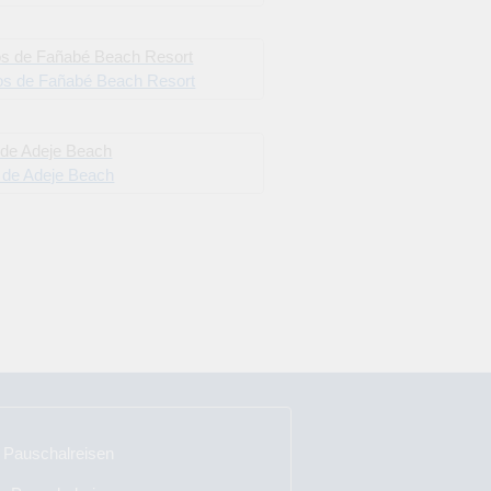
os de Fañabé Beach Resort
a de Adeje Beach
a Pauschalreisen