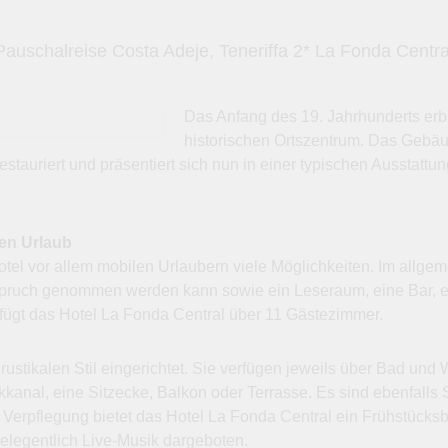
Pauschalreise Costa Adeje, Teneriffa 2* La Fonda Centra
Das Anfang des 19. Jahrhunderts erb
historischen Ortszentrum. Das Gebä
estauriert und präsentiert sich nun in einer typischen Ausstatt
en Urlaub
tel vor allem mobilen Urlaubern viele Möglichkeiten. Im allgem
nspruch genommen werden kann sowie ein Leseraum, eine Bar, e
rfügt das Hotel La Fonda Central über 11 Gästezimmer.
ustikalen Stil eingerichtet. Sie verfügen jeweils über Bad u
nal, eine Sitzecke, Balkon oder Terrasse. Es sind ebenfalls 
 Verpflegung bietet das Hotel La Fonda Central ein Frühstücks
gelegentlich Live-Musik dargeboten.