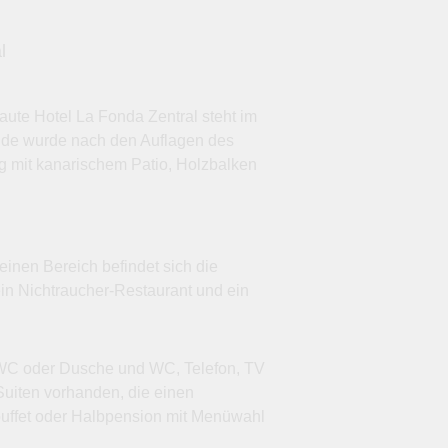
l
aute Hotel La Fonda Zentral steht im
ude wurde nach den Auflagen des
ung mit kanarischem Patio, Holzbalken
einen Bereich befindet sich die
in Nichtraucher-Restaurant und ein
nd WC oder Dusche und WC, Telefon, TV
Suiten vorhanden, die einen
buffet oder Halbpension mit Menüwahl