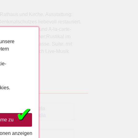
 Rathaus und Kirche. Ausstattung:
nkmalschutzes liebevoll restauriert.
ucher-Restaurant und A-la-carte-
otel. Zimmer: Zimmer:Rustikal im
 unsere
ke, Balkon o. Terrasse. Suite: mit
tern
altung: Gelegentlich Live-Musik
ie-
La Fonda Central
kies.
✔
ostar Selection Anthelia
mme zu
ionen anzeigen