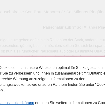
auschalreise Son Bou, Menorca 3* Sol Milanos Pingüin
Pauschalurlaub 3* Sol Milanos Pi
nige Leute gehen dafür in ein Reisebüro der Stadt, andere Leu
b besonders günstig buchen möchten, sollten Sie sich bei spar
 ob nun als Frühbucher Pauschalurlaub oder Lastminute Urlaub 
reisen buchen und finden wunderbare Schnäppchenreisen. Im P
hon können Sie sich auf die Reise an den Strand freuen. Lass
Cookies ein, um unsere Webseiten optimal für Sie zu gestalten,
ommen die besten Flüge und natürlich auch eine wunderschöne 
r Sie zu verbessern und Ihnen in zusammenarbeit mit Drittanbie
be. Lassen Sie sich begeistern und schauen Sie sich die wunde
erechte Werbung anzuzeigen. Informationen zu den
ferd dem Sonnenaufgang erlebe wollen, ob Sie die Gegend erk
itungszwecken sowie unseren Partnern finden Sie unter "Cook
ten, so kommt garantiert keine Langeweile auf.
en".
 Sie
atenschutzerklärung
erhalten Sie weitere Informationen zu Coo
on Ort: Playa de Son Bou Lage: Direkt am weitläufigen, flach 