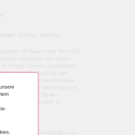
os
ngüinos
- Son Bou, Menorca.
te buchen die Reise online. Wenn Sie
reisen.de umschauen. Hier warten
für Singles, Pärchen und Familien.
rinzip dauert die Buchung über
en Sie sich von dem Pauschalurlaub
 unsere
Unterkunft geboten und werden sich
tern
rbaren Reise an. Ob Sie den
unden möchten oder mehr. Es
ie-
kies.
abfallenden Strand von Son Bou, nur