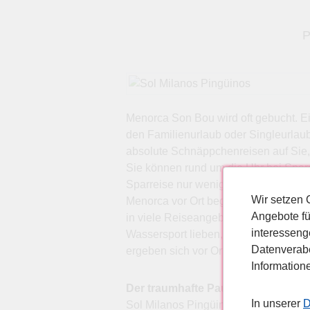
P
Menorca Son Bou wird oft gebucht. Ei
den Familienurlaub oder Singleurlau
absolute Schnäppchenreisen auf Sie,
Sie können rund um die Uhr bei Spar
Sparreise nur wenige Minuten und sc
Wir setzen 
Menorca vor Ort begeistern. Sie bek
Angebote fü
in viele Reiseangebote sofort verlie
interesseng
Wassersport lieben, gerne mit dem P
Datenverabe
ergeben sich vor Ort viele Möglichkei
Information
Der traumhafte Pauschalurlaub für
In unserer
D
Sol Milanos Pingüinos Flughafen: Mah