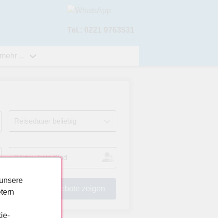
Tel.: 0221 9763531
mehr ...
 unsere
tern
ie-