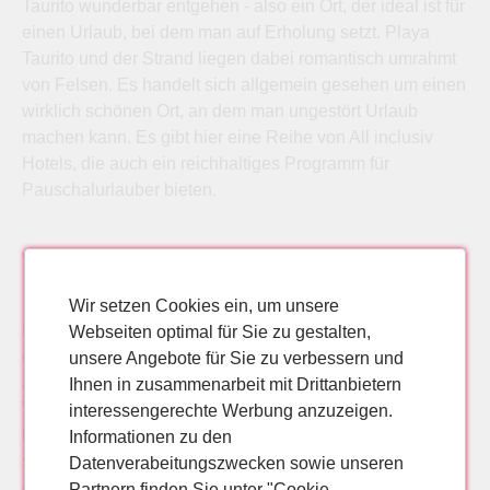
Taurito wunderbar entgehen - also ein Ort, der ideal ist für
einen Urlaub, bei dem man auf Erholung setzt. Playa
Taurito und der Strand liegen dabei romantisch umrahmt
von Felsen. Es handelt sich allgemein gesehen um einen
wirklich schönen Ort, an dem man ungestört Urlaub
machen kann. Es gibt hier eine Reihe von All inclusiv
Hotels, die auch ein reichhaltiges Programm für
Pauschalurlauber bieten.
Weicher Sand am Strand
Wir setzen Cookies ein, um unsere
Diese halten sich natürlich meist eh nur am Strand auf,
Webseiten optimal für Sie zu gestalten,
der auch ein Eldorado für Taucher und Schnochler ist.
unsere Angebote für Sie zu verbessern und
Angeboten wird hier aber auch der Verleih von Jetski.
Ihnen in zusammenarbeit mit Drittanbietern
Vom Strand selbst kann man auch nicht genug
interessengerechte Werbung anzuzeigen.
bekommen. Der Sand ist hier weich und die Infrastruktur
Informationen zu den
sehr gut ausgebaut. Es gibt in der Nähe vom Strand auch
Datenverabeitungszwecken sowie unseren
eine Reihe von Bars und Cafés.
Partnern finden Sie unter "Cookie-