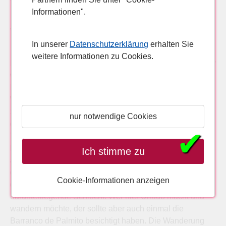
Informationen".
Wie wäre es mit wandern?
In unserer
Datenschutzerklärung
erhalten Sie
weitere Informationen zu Cookies.
Playa Taurito kann aber auch sehr gut als Ausgangsort für
wunderschöne Wanderungen in die angrenzende
Bergwelt genutzt werden. Es finden sich hier
Wanderwege mit unterschiedlichen
Schwierigkeitsgraden, die unter anderem hinführen zu
nur notwendige Cookies
den beiden nahegelegen Schluchten. Auf einer
✔
Tageswanderung lässt sich zum Beispiel die Barranco de
Fataga erkunden, für die viele auch eine Reise aus
Ich stimme zu
anderen Teilen von Gran Canaria auf sich nehmen, um
dort einmal gewandert zu sein. Besonders imposant ist
Cookie-Informationen anzeigen
dabei natürlich der Blick vom Mirador de Fataga in die
darunterliegende Schlucht. Wer hier Urlaub macht und
wandern möchte, der sollte aber auch einmal die
Barranco de Palmito besichtigt haben. Die Wanderung