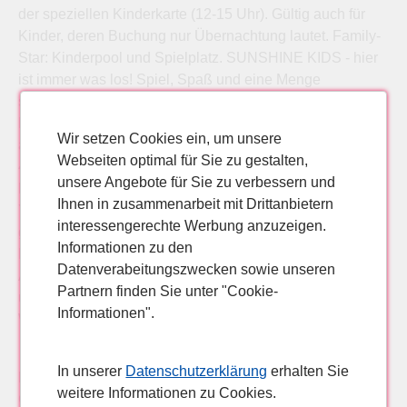
der speziellen Kinderkarte (12-15 Uhr). Gültig auch für
Kinder, deren Buchung nur Übernachtung lautet. Family-
Star: Kinderpool und Spielplatz. SUNSHINE KIDS - hier
ist immer was los! Spiel, Spaß und eine Menge
spannender Aktionen stehen auf dem Programm.
Deutsch sprechende Animateure für Kinder bieten
Wir setzen Cookies ein, um unsere
abwechslungsreiche und altersgerechte Programme für
Webseiten optimal für Sie zu gestalten,
4- bis 12-Jährige. Hohe Kinderermäßigung, Single mit
unsere Angebote für Sie zu verbessern und
Kind Hotel pur - ohne Flug & Transfer buchbar Ausflug "
Ihnen in zusammenarbeit mit Drittanbietern
Yellow Submarine" inklusive: Noch nie mit einem U-Boot
interessengerechte Werbung anzuzeigen.
gefahren? Die "Yellow Submarine" liegt im Hafen von
Informationen zu den
Puerto de Mogán und bietet von dort aus spannende
Datenverabeitungszwecken sowie unseren
Ausflüge zu einem Wrack an. Bei Ankunft im Mai, Juni
Partnern finden Sie unter "Cookie-
und September 2007 und einem Aufenthalt von 2-4
Informationen".
Wochen ist einer dieser Ausflüge bereits inklusive.
In unserer
Datenschutzerklärung
erhalten Sie
Pauschalreise Gran Canaria, Maspalomas, 2* Canary
weitere Informationen zu Cookies.
Garden Club Pauschalreise Maspalomas, Gran Canaria