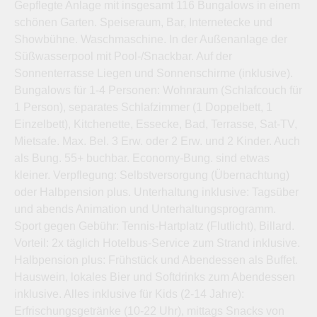
Gepflegte Anlage mit insgesamt 116 Bungalows in einem
schönen Garten. Speiseraum, Bar, Internetecke und
Showbühne. Waschmaschine. In der Außenanlage der
Süßwasserpool mit Pool-/Snackbar. Auf der
Sonnenterrasse Liegen und Sonnenschirme (inklusive).
Bungalows für 1-4 Personen: Wohnraum (Schlafcouch für
1 Person), separates Schlafzimmer (1 Doppelbett, 1
Einzelbett), Kitchenette, Essecke, Bad, Terrasse, Sat-TV,
Mietsafe. Max. Bel. 3 Erw. oder 2 Erw. und 2 Kinder. Auch
als Bung. 55+ buchbar. Economy-Bung. sind etwas
kleiner. Verpflegung: Selbstversorgung (Übernachtung)
oder Halbpension plus. Unterhaltung inklusive: Tagsüber
und abends Animation und Unterhaltungsprogramm.
Sport gegen Gebühr: Tennis-Hartplatz (Flutlicht), Billard.
Vorteil: 2x täglich Hotelbus-Service zum Strand inklusive.
Halbpension plus: Frühstück und Abendessen als Buffet.
Hauswein, lokales Bier und Softdrinks zum Abendessen
inklusive. Alles inklusive für Kids (2-14 Jahre):
Erfrischungsgetränke (10-22 Uhr), mittags Snacks von