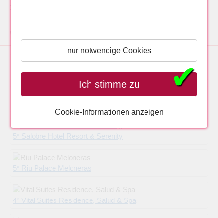
2* Canary Garden Club
Weitere Hotelangebote für Pauschalreisen, Lastminutereisen nach Maspalomas, Gran Canaria:
nur notwendige Cookies
✔
5* Seaside Grand Hotel Residencia
Ich stimme zu
5* Seaside Palm Beach
Cookie-Informationen anzeigen
5* Salobre Hotel Resort & Serenity
5* Riu Palace Meloneras
4* Vital Suites Residence, Salud & Spa