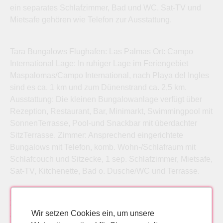
ein separates Schlafzimmer, Bad und WC. Sat-TV und
Mietsafe gehören wie Telefon zur Ausstattung.
Tara Bungalows Flughafen: Las Palmas Ort: Campo
International Lage: In ruhiger Lage im Feriengebiet
Maspalomas/Campo International, nach Playa del Ingles
sind es ca. 1 km und zum Dünenstrand ca. 2,5 km.
Ausstattung: Die kleinen Bungalowanlage verfügt über
Rezeption, Restaurant, Bar, Minimarkt, Swimmingpool mit
SonnenTerrasse, Pool-und Snackbar mit überdachter
SitzTerrasse. Zimmer: Ansprechend eingerichtete
Bungalows mit Telefon, komb. Wohn-/Schlafraum mit
Schlafcouch und Sitzecke, 1 sep. Schlafzimmer, Mietsafe,
Sat-TV, Kitchenette, Bad o. Dusche/WC und Terrasse.
2* Tara Bungalows in Campo International, Gran Canaria
Wir setzen Cookies ein, um unsere
als Pauschalreise, Familienurlaub, Lastminute oder