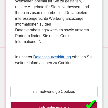
Webseiten optimal für Sie zu gestalten,
Singleurlaub günstig buchen.
unsere Angebote für Sie zu verbessern und
Ihnen in zusammenarbeit mit Drittanbietern
Pauschalreise Gran Canaria, Maspalomas, 2* Tara
interessengerechte Werbung anzuzeigen.
Bungalows Pauschalreise Maspalomas, Gran Canaria 2*
Informationen zu den
Tara Bungalows
Datenverabeitungszwecken sowie unseren
Partnern finden Sie unter "Cookie-
Informationen".
Weitere Hotelangebote für Pauschalreisen, Lastminutereisen nach Maspalomas, Gran Canaria:
In unserer
Datenschutzerklärung
erhalten Sie
5* Seaside Grand Hotel Residencia
weitere Informationen zu Cookies.
5* Seaside Palm Beach
nur notwendige Cookies
5* Salobre Hotel Resort & Serenity
✔