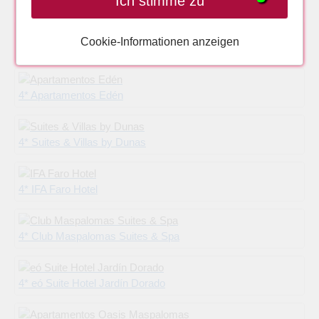
Ich stimme zu
5* Riu Palace Meloneras
Cookie-Informationen anzeigen
4* Vital Suites Residence, Salud & Spa
4* Apartamentos Edén
4* Suites & Villas by Dunas
4* IFA Faro Hotel
4* Club Maspalomas Suites & Spa
4* eó Suite Hotel Jardín Dorado