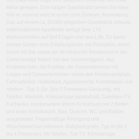
Millor gelegen. Zum langen Sandstrand gehen Sie etwa
650 m, ebenso weit ist es bis zum Zentrum. Ausstattung:
Das auf einem ca. 20.000 qmgroßen Grundstück erbaute,
vollklimatisierte Aparthotel verfügt über 170
Wohneinheiten auf fünf Etagen und drei Lifts. Es bietet
seinen Gästen eine Empfangshalle mit Rezeption, einen
Salon mit Bar sowie ein Nichtraucher-Restaurant In der
Gartenanlage finden Sie den Swimmingpool, das
Kinderbecken, die Poolbar, die Sonnenterrasse mit
Liegen und Sonnenschirmen sowie den Kinderspielplatz.
Fahrradkeller. Hallenbad. Appartements: Komfortabel und
modern . Typ S (für 1bis 3 Personen): Geräumig, mit
Telefon, Mietsafe, Klimaanlage (warm/kalt), Satelliten-TV,
Kochecke, kombiniertem Wohn-Schlafraum mit 2 Betten
und einer Schlafcouch, Bad, Dusche, WC und Balkon
ausgestattet. Regelmäßige Reinigung und
Wäschewechsel inklusive. Babybett gratis. Typ AI (für 2
bis 4 Personen): Mit Telefon, Sat-TV, Klimaanlage