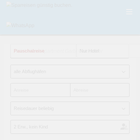
Pauschalreise
Hotel: Hotel Apartment Garbí Cala Millor
Nur Hotel