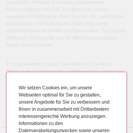
(warm/kalt), Mietsafe, Kochecke, kombiniertem
Wohnschlafraum mit zwei Schlafcouches, einem
separatem Schlafzimmer, Bad, Dusche, WC und Balkon
ausgestattet. Unterhaltung und Sport: Tages-und
Abendanimation für Kinder und Erwachsene, Tischtennis,
Volleyball, Fitnessecke und ein Mehrzwecksportplatz.
Gegen Gebühr Sauna
4* Hotel Apartment Garbí Cala Millor in Cala Millor,
Mallorca als Pauschalreise, Familienurlaub, Lastminute
oder Singleurlaub günstig buchen.
Wir setzen Cookies ein, um unsere
Webseiten optimal für Sie zu gestalten,
Pauschalreise Mallorca, Cala Millor 4* Garbi
unsere Angebote für Sie zu verbessern und
Pauschalreise Cala Millor, Mallorca 4* Garbi
Ihnen in zusammenarbeit mit Drittanbietern
interessengerechte Werbung anzuzeigen.
Weitere Hotelangebote für Pauschalreisen, Lastminutereisen nach Cala Millor, Mallorca:
Informationen zu den
Datenverabeitungszwecken sowie unseren