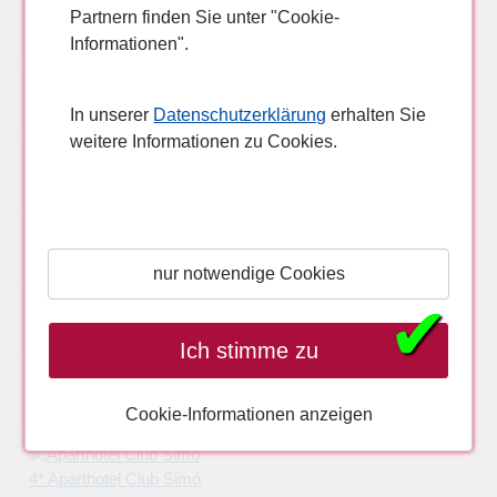
Partnern finden Sie unter "Cookie-
5* Hipotels Hipocampo Palace & Spa
Informationen".
4*+ allsun Hotel Bahia del Este
In unserer
Datenschutzerklärung
erhalten Sie
weitere Informationen zu Cookies.
4* smartline Anba Romani
4* Hipotels Dunas Cala Millor
nur notwendige Cookies
✔
4* Hipotels Hipocampo Playa
Ich stimme zu
4* allsun Hotel Amàrac
Cookie-Informationen anzeigen
4* Aparthotel Club Simó