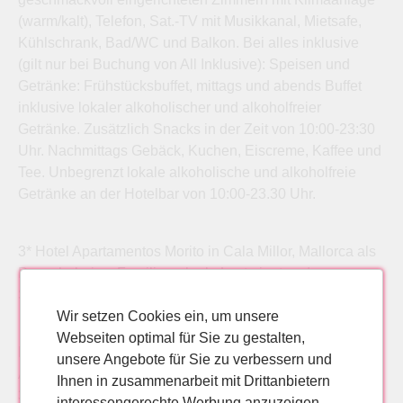
(warm/kalt), Telefon, Sat.-TV mit Musikkanal, Mietsafe,
Kühlschrank, Bad/WC und Balkon. Bei alles inklusive
(gilt nur bei Buchung von All Inklusive): Speisen und
Getränke: Frühstücksbuffet, mittags und abends Buffet
inklusive lokaler alkoholischer und alkoholfreier
Getränke. Zusätzlich Snacks in der Zeit von 10:00-23:30
Uhr. Nachmittags Gebäck, Kuchen, Eiscreme, Kaffee und
Tee. Unbegrenzt lokale alkoholische und alkoholfreie
Getränke an der Hotelbar von 10:00-23.30 Uhr.
3* Hotel Apartamentos Morito in Cala Millor, Mallorca als
Pauschalreise, Familienurlaub, Lastminute oder
Singleurlaub günstig buchen.
Wir setzen Cookies ein, um unsere
Webseiten optimal für Sie zu gestalten,
Pauschalreise Mallorca, Cala Millor, 3* Hotel
unsere Angebote für Sie zu verbessern und
Apartamentos Morito Pauschalreise Cala Millor, Mallorca
Ihnen in zusammenarbeit mit Drittanbietern
3* Hotel Apartamentos Morito
interessengerechte Werbung anzuzeigen.