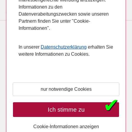
Informationen zu den
Weitere Hotelangebote für Pauschalreisen, Lastminutereisen nach Cala Millor, Mallorca:
Datenverabeitungszwecken sowie unseren
Partnern finden Sie unter "Cookie-
Informationen".
5* Hipotels Hipocampo Palace & Spa
In unserer
Datenschutzerklärung
erhalten Sie
weitere Informationen zu Cookies.
4*+ allsun Hotel Bahia del Este
4* smartline Anba Romani
nur notwendige Cookies
4* Hipotels Dunas Cala Millor
✔
Ich stimme zu
4* Hotel Apartment Garbí Cala Millor
Cookie-Informationen anzeigen