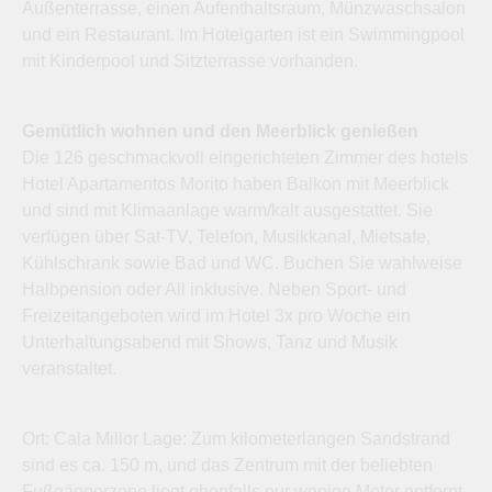
Außenterrasse, einen Aufenthaltsraum, Münzwaschsalon
und ein Restaurant. Im Hotelgarten ist ein Swimmingpool
mit Kinderpool und Sitzterrasse vorhanden.
Gemütlich wohnen und den Meerblick genießen
Die 126 geschmackvoll eingerichteten Zimmer des hotels
Hotel Apartamentos Morito haben Balkon mit Meerblick
und sind mit Klimaanlage warm/kalt ausgestattet. Sie
verfügen über Sat-TV, Telefon, Musikkanal, Mietsafe,
Kühlschrank sowie Bad und WC. Buchen Sie wahlweise
Halbpension oder All inklusive. Neben Sport- und
Freizeitangeboten wird im Hotel 3x pro Woche ein
Unterhaltungsabend mit Shows, Tanz und Musik
veranstaltet.
Ort: Cala Millor Lage: Zum kilometerlangen Sandstrand
sind es ca. 150 m, und das Zentrum mit der beliebten
Fußgängerzone liegt ebenfalls nur wenige Meter entfernt.