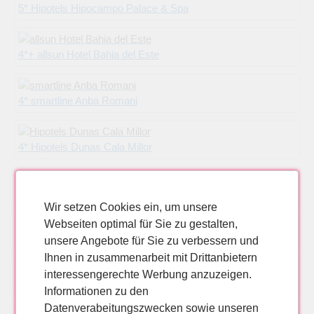
5* Hipotels Hipocampo Palace & Spa
4*+ allsun Hotel Bahia del Este
4* smartline Anba Romani
4* Hipotels Dunas Cala Millor
4* Hotel Apartment Garbí Cala Millor
Wir setzen Cookies ein, um unsere
Webseiten optimal für Sie zu gestalten,
4* Hipotels Hipocampo Playa
unsere Angebote für Sie zu verbessern und
Ihnen in zusammenarbeit mit Drittanbietern
interessengerechte Werbung anzuzeigen.
4* allsun Hotel Amàrac
Informationen zu den
Datenverabeitungszwecken sowie unseren