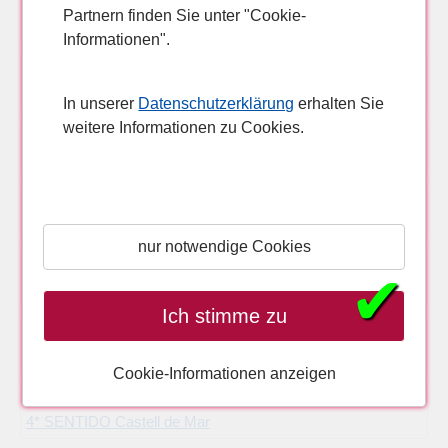
Partnern finden Sie unter "Cookie-
4* Aparthotel Club Simó
Informationen".
4* Hipotels Bahia Cala Milor
In unserer
Datenschutzerklärung
erhalten Sie
weitere Informationen zu Cookies.
4* Hipotels Flamenco
4* Hipotels Hipocampo
nur notwendige Cookies
✔
4* Hipotels Said
Ich stimme zu
4* allsun Hotel Borneo
Cookie-Informationen anzeigen
4* SENTIDO Castell de Mar